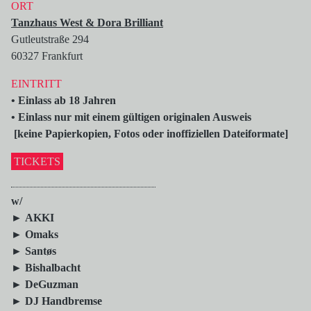
ORT
Tanzhaus West & Dora Brilliant
Gutleutstraße 294
60327 Frankfurt
EINTRITT
• Einlass ab 18 Jahren
• Einlass nur mit einem gültigen originalen Ausweis
[keine Papierkopien, Fotos oder inoffiziellen Dateiformate]
TICKETS
w/
► AKKI
► Omaks
► Santøs
► Bishalbacht
► DeGuzman
► DJ Handbremse