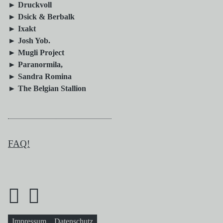
► Druckvoll
► Dsick & Berbalk
► Ixakt
► Josh Yob.
► Mugli Project
► Paranormila,
► Sandra Romina
► The Belgian Stallion
FAQ!
Impressum
Datenschutz