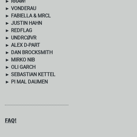
► RRAW!
► VONDERAU
► FABIELLA & MRCL
► JUSTIN HAHN
► REDFLAG
► UNDRCØVR
► ALEX D-PART
► DAN BROCKSMITH
► MIRKO NIB
► OLI GARCH
► SEBASTIAN KETTEL
► PI MAL DAUMEN
FAQ!