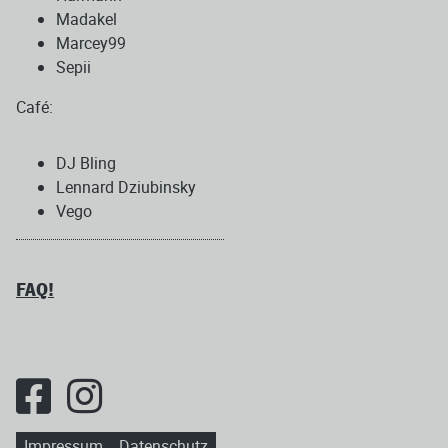
Madakel
Marcey99
Sepii
Café:
DJ Bling
Lennard Dziubinsky
Vego
FAQ!
Impressum
Datenschutz