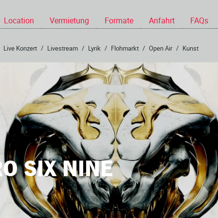
Location
Vermietung
Formate
Anfahrt
FAQs
Live Konzert
/
Livestream
/
Lyrik
/
Flohmarkt
/
Open Air
/
Kunst
O SIX NINE