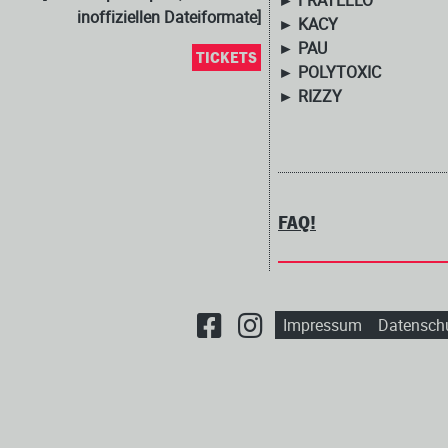
► FRATELLO
inoffiziellen Dateiformate]
► KACY
► PAU
TICKETS
► POLYTOXIC
► RIZZY
FAQ!
Impressum
Datensch