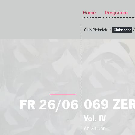
Home
Programm
Club Picknick
/
Clubnacht
/
069 ZER
FR
26/06
Vol. IV
Ab 23 Uhr